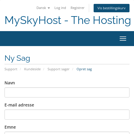
Dansk
Log ind
Registrer
Vis bestillingskurv
MySkyHost - The Hosting 
Skift
Ny Sag
Support
Kundeside
Support sager
Opret sag
Navn
E-mail adresse
Emne