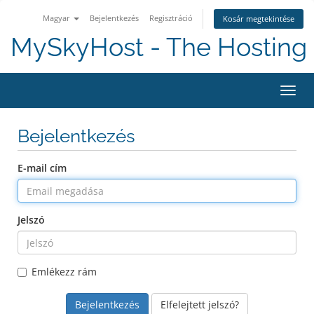
Magyar
Bejelentkezés
Regisztráció
Kosár megtekintése
MySkyHost - The Hosting 
Váltá
Bejelentkezés
E-mail cím
Jelszó
Emlékezz rám
Elfelejtett jelszó?