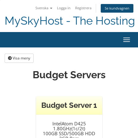
Svenska
Logga in
Registrera
Se kundvagnen
MySkyHost - The Hosting 
Växla
Visa meny
Budget Servers
Budget Server 1
IntelAtom D425
1.80GHz(1c/2t)
100GB SSD/500GB HDD