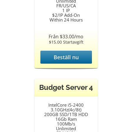
Unlimited
FR/US/CA
1 IP
$2/IP Add-On
Within 24 Hours
Från $33.00/mo
$15.00 Startavgift
Beställ nu
Budget Server 4
IntelCore i5-2400
3.10GHz(4c/8t)
200GB SSD/1TB HDD
16Gb Ram
100Mb/s
Unlimited