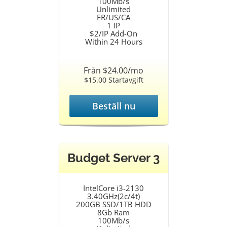
100Mb/s
Unlimited
FR/US/CA
1 IP
$2/IP Add-On
Within 24 Hours
Från $24.00/mo
$15.00 Startavgift
Beställ nu
Budget Server 3
IntelCore i3-2130
3.40GHz(2c/4t)
200GB SSD/1TB HDD
8Gb Ram
100Mb/s