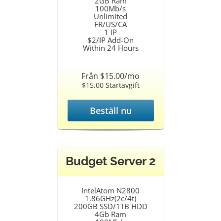
2GB Ram
100Mb/s
Unlimited
FR/US/CA
1 IP
$2/IP Add-On
Within 24 Hours
Från $15.00/mo
$15.00 Startavgift
Beställ nu
Budget Server 2
IntelAtom N2800
1.86GHz(2c/4t)
200GB SSD/1TB HDD
4Gb Ram