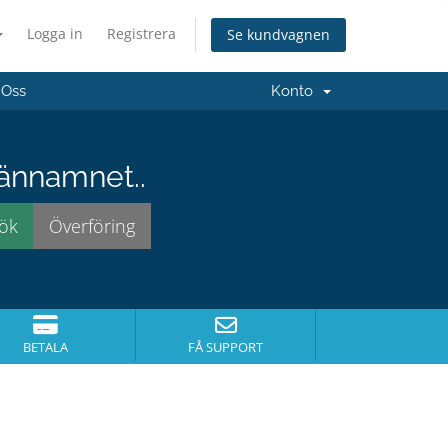
Logga in
Registrera
Se kundvagnen
 Oss
Konto
männamnet..
BETALA
FÅ SUPPORT