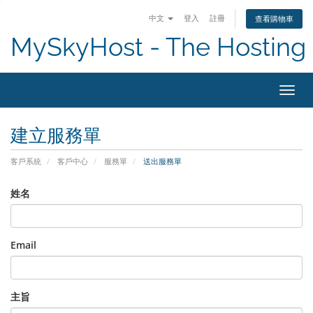
中文
登入
註冊
查看購物車
MySkyHost - The Hosting 
切換
建立服務單
客戶系統
客戶中心
服務單
送出服務單
姓名
Email
主旨