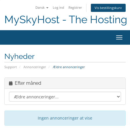
Dansk
Log ind
Registrer
Vis bestillingskurv
MySkyHost - The Hosting 
Skift
Nyheder
Support
Annonceringer
Ældre annonceringer
Efter måned
Ingen annonceringer at vise