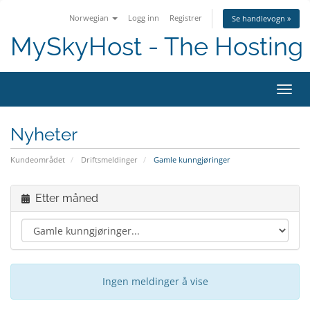
Norwegian
Logg inn
Registrer
Se handlevogn »
MySkyHost - The Hosting 
Bytt 
Nyheter
Kundeområdet
Driftsmeldinger
Gamle kunngjøringer
Etter måned
Ingen meldinger å vise