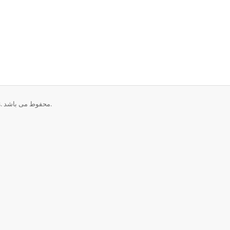
تمامی حقوق برای © 2026 MySkyHost - The Hosting Services. محفوط می باشد.