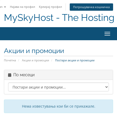
an
Најава на профил
Креирај профил
Потрошувачка кошничка
MySkyHost - The Hosting 
Вклу
Акции и промоции
Почетна
Акции и промоции
Постари акции и промоции
По месеци
Нема известувања кои би се прикажале.